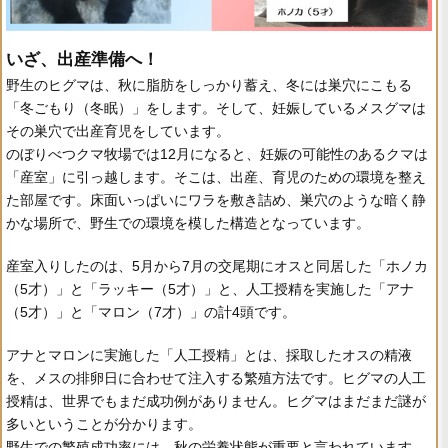
いざ、出産準備へ！
野生のヒグマは、秋に脂肪をしっかり蓄え、冬には巣穴にこもる
「冬ごもり（冬眠）」をします。そして、妊娠しているメスグマは
その巣穴で出産育児をしています。
のぼりべつクマ牧場では12月になると、妊娠の可能性のあるクマは
「産室」に引っ越します。そこは、出産、育児のための環境を整え
た部屋です。床面いっぱいにワラを敷き詰め、巣穴のような暗く静
かな場所で、野生での環境を模した構造となっています。
産室入りしたのは、5月から7月の交尾期にオスと同居した「ホノカ
（5才）」と「ラッキー（5才）」と、人工授精を実施した「アナ
（5才）」と「マロン（7才）」の計4頭です。
アナとマロンに実施した「人工授精」とは、採取したオスの精液
を、メスの排卵日に合わせて注入する繁殖方法です。ヒグマの人工
授精は、世界でもまだ成功例がありません。ヒグマはまだまだ謎が
多いということが分かります。
野生での繁殖成功率には、秋の栄養状態が重要と言われています。