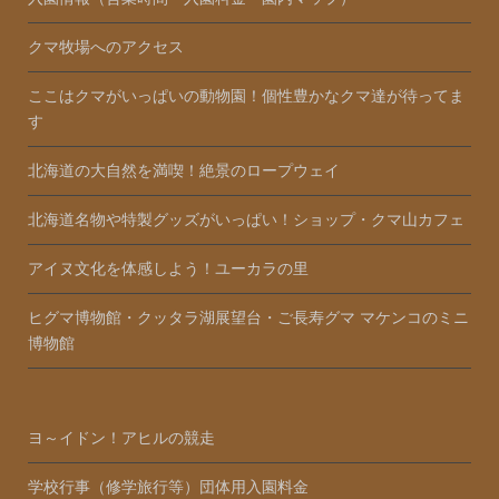
クマ牧場へのアクセス
ここはクマがいっぱいの動物園！個性豊かなクマ達が待ってま
す
北海道の大自然を満喫！絶景のロープウェイ
北海道名物や特製グッズがいっぱい！ショップ・クマ山カフェ
アイヌ文化を体感しよう！ユーカラの里
ヒグマ博物館・クッタラ湖展望台・ご長寿グマ マケンコのミニ
博物館
ヨ～イドン！アヒルの競走
学校行事（修学旅行等）団体用入園料金