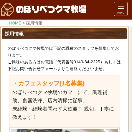
メ
MENU
ニ
ュ
HOME
>
採用情報
ー
採用情報
のぼりべつクマ牧場では下記の職種のスタッフを募集してお
ります。
ご興味のある方はお電話（代表番号0143‐84‐2225）もしくは
下記お問い合わせフォームよりご連絡くださいませ。
・カフェスタッフ(1名募集)
のぼりべつクマ牧場のカフェにて、調理補
助、食器洗浄、店内清掃に従事。
未経験・経験者問わず大歓迎！ 親切、丁寧に
教えます！