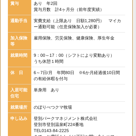
賞与
あり 年2回
賞与月数 計4ヶ月分（前年度実績）
通勤手当
実費支給（上限あり 日額1,280円） マイカ
ー通勤可能（任意保険加入が必要）
加入保険
雇用保険、労災保険、健康保険、厚生年金
等
就業時間
9：00～17：00（シフトにより変動あり）
うち休憩１時間
休 日
6～7日/月 年間80日 ※6か月経過後10日間
の有給休暇を付与
入居可能
単身用 あり
住宅
就業場所
のぼりべつクマ牧場
申し込み
登別パークマネジメント株式会社
登別市登別温泉町224番地
TEL0143-84-2225