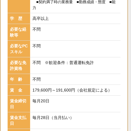
■契約満了時の業務量 ■勤務成績・態度 ■能
力
学 歴
高卒以上
必要な経
不問
験等
必要なPC
不問
スキル
必要な免
不問 ※歓迎条件：普通運転免許
許資格
年 齢
不問
賃 金
179,600円～191,600円（会社規定による）
賃金締切
毎月20日
日
賃金支払
毎月28日（当月払い）
日