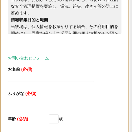
な安全管理措置を実施し、漏洩、紛失、改ざん等の防止に
努めます。
情報収集目的と範囲
当牧場は、個人情報をお預かりする場合、その利用目的を
明確にし、同意を得た上で必要範囲の個人情報のみお預か
りするものと致します。また個人情報の利用に際し、同意
を頂いた利用目的の範囲内で履行致します。
第三者への開示・提供の禁止
お問い合わせフォーム
当牧場は、お預かりした個人情報について、ご本人の同意
を頂いた場合、又は法令の規程や人命並びに財産などの重
お名前
(必須)
大な利益を保護するために必要な場合を除き、第三者に開
示・提供することは致しません。
業務委託先への義務付け
ふりがな
(必須)
当牧場は、個人情報の取扱いを外部に委託する場合、委託
する個人情報を必要最小限に絞り込み、個人情報を適切に
取り扱っていると認められる委託先を選定し、委託先にお
いても個人情報の安全管理、秘密保持、再委託の禁止等の
年齢
(必須)
歳
適切な管理を実施致します。
正確性の維持