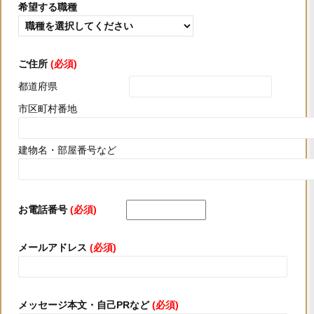
希望する職種
当牧場は、お預かりした個人情報を正確且つ最新の内容に
保つよう努めますとともに、ご本人から個人情報の開示、
訂正、利用停止等を求められたときは、当該ご請求がご本
人によるものであると確認できた後に、合理的な範囲と期
ご住所
(必須)
間内で速やかに対応致します。
都道府県
法令・規範の遵守と見直し
当牧場は、個人情報に関して適用される法令・規範を遵守
市区町村番地
するとともに、本方針および関連諸規則を含む個人情報保
護体制の評価と見直しを定期的且つ継続的に行い、改善に
建物名・部屋番号など
努めます。
お電話番号
(必須)
メールアドレス
(必須)
メッセージ本文・自己PRなど
(必須)