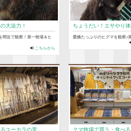
いの大迫力！
ちょうだい！エサやり体
を間近で観察！第一牧場＆ヒ
愛嬌たっぷりのヒグマを観察♪
こちらから
れるユーカラの里
クマ牧場で買う・食べる