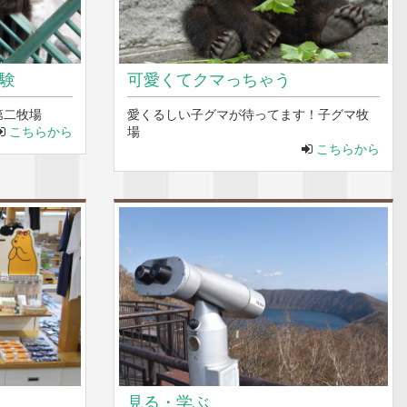
験
可愛くてクマっちゃう
第二牧場
愛くるしい子グマが待ってます！子グマ牧
こちらから
場
こちらから
見る・学ぶ