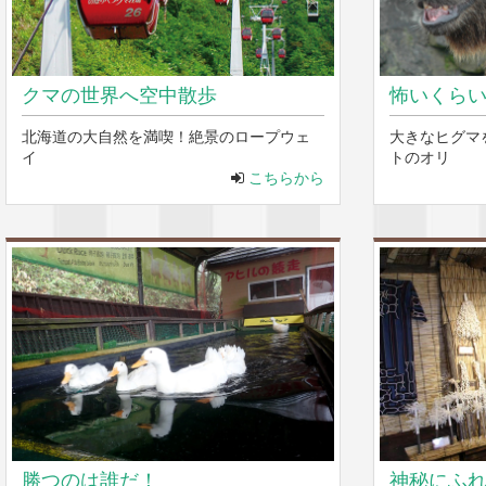
クマの世界へ空中散歩
怖いくら
北海道の大自然を満喫！絶景のロープウェ
大きなヒグマ
イ
トのオリ
こちらから
勝つのは誰だ！
神秘にふ