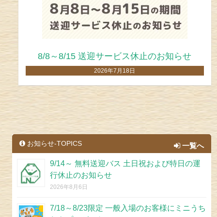
子グマのイベント「氷中果物ガリガリタイ
ム」 8/1より！
2026年7月5日
お知らせ-TOPICS
一覧へ
9/14～ 無料送迎バス 土日祝および特日の運
行休止のお知らせ
2026年8月6日
7/18～8/23限定 一般入場のお客様にミニうち