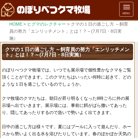
メ
MENU
ニ
ュ
HOME
>
ヒグマのレクチャー
>
クマの１日の過ごし方 ～飼育
ー
員の努力「エンリッチメント」とは！？～(7月7日・8日実
施）
クマの１日の過ごし方 ～飼育員の努力「エンリッチメン
ト」とは！？～(7月7日・8日実施）
のぼりべつクマ牧場では、いつでも展示場で個性豊かなクマをご覧
頂くことができます。このクマたちはいったい何時に起きて、どの
ような１日を過ごしているのでしょうか。
クマ牧場のクマたちは、朝日が昇り明るくなった8時ごろに外の展
示場へ出ていきます。展示場には、事前に餌がばら撒いてあった
り、隠してあったりするので急いで勢いよく出てきます。
日中の過ごし方は様々です。夏にはプールに入って遊んだり、ホー
スから勢いよく出る水を浴びたりしています。春のぽかぽか天気の