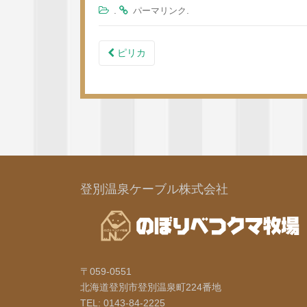
.
.
パーマリンク
ピリカ
投稿ナビゲーション
登別温泉ケーブル株式会社
〒059-0551
北海道登別市登別温泉町224番地
TEL: 0143-84-2225