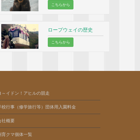
こちらから
ロープウェイの歴史
こちらから
ヨ～イドン！アヒルの競走
学校行事（修学旅行等）団体用入園料金
会社概要
飼育クマ個体一覧