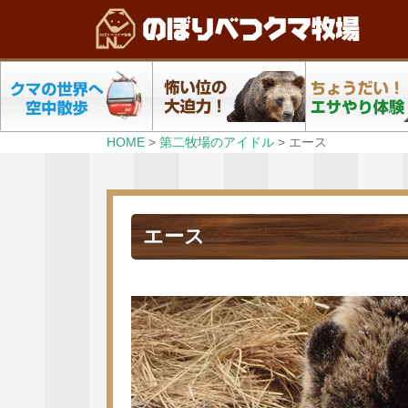
HOME
>
第二牧場のアイドル
>
エース
エース