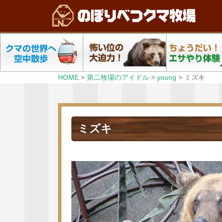
HOME
>
第二牧場のアイドル
>
young
>
ミズキ
ミズキ