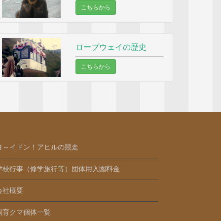
こちらから
ロープウェイの歴史
こちらから
ヨ～イドン！アヒルの競走
学校行事（修学旅行等）団体用入園料金
会社概要
飼育クマ個体一覧