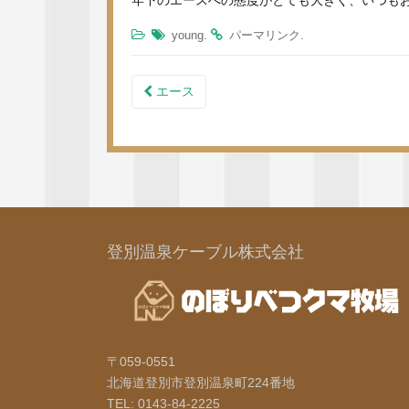
年下のエースへの態度がとても大きく、いつも
.
.
young
パーマリンク
エース
投稿ナビゲーション
登別温泉ケーブル株式会社
〒059-0551
北海道登別市登別温泉町224番地
TEL: 0143-84-2225