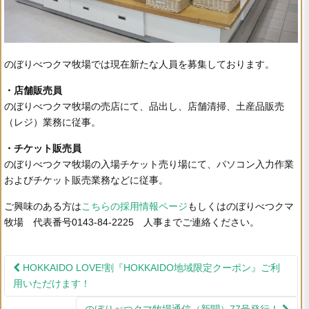
のぼりべつクマ牧場では現在新たな人員を募集しております。
・店舗販売員
のぼりべつクマ牧場の売店にて、品出し、店舗清掃、土産品販売
（レジ）業務に従事。
・チケット販売員
のぼりべつクマ牧場の入場チケット売り場にて、パソコン入力作業
およびチケット販売業務などに従事。
ご興味のある方は
こちらの採用情報ページ
もしくはのぼりべつクマ
牧場 代表番号0143‐84‐2225 人事までご連絡ください。
HOKKAIDO LOVE!割『HOKKAIDO地域限定クーポン』ご利
投稿ナビゲーション
用いただけます！