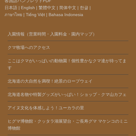
各国語パンフレットPDF
日本語
|
English
|
繁體中文
|
简体中文
|
한글
|
ภาษาไทย
|
Tiếng Việt
|
Bahasa Indonesia
入園情報（営業時間・入園料金・園内マップ）
クマ牧場へのアクセス
ここはクマがいっぱいの動物園！個性豊かなクマ達が待ってま
す
北海道の大自然を満喫！絶景のロープウェイ
北海道名物や特製グッズがいっぱい！ショップ・クマ山カフェ
アイヌ文化を体感しよう！ユーカラの里
ヒグマ博物館・クッタラ湖展望台・ご長寿グマ マケンコのミニ
博物館