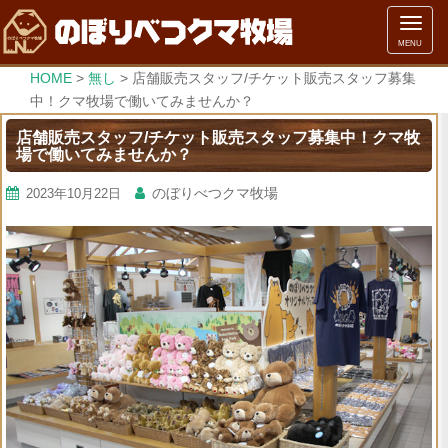
メ
MENU
ニ
ュ
HOME
>
無し
>
店舗販売スタッフ/チケット販売スタッフ募集
ー
中！クマ牧場で働いてみませんか？
店舗販売スタッフ/チケット販売スタッフ募集中！クマ牧
場で働いてみませんか？
のぼりべつクマ牧場
2023年10月22日