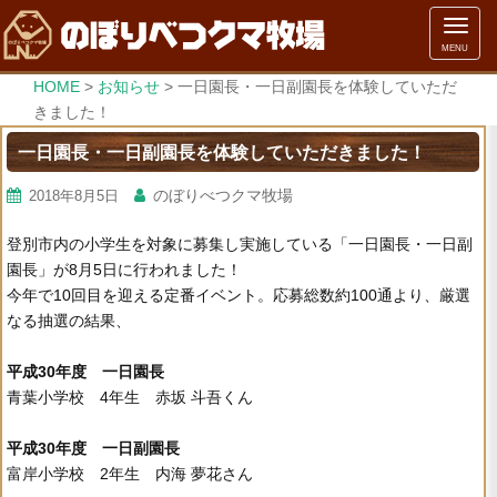
メ
MENU
ニ
ュ
HOME
>
お知らせ
>
一日園長・一日副園長を体験していただ
ー
きました！
一日園長・一日副園長を体験していただきました！
のぼりべつクマ牧場
2018年8月5日
登別市内の小学生を対象に募集し実施している「一日園長・一日副
園長」が8月5日に行われました！
今年で10回目を迎える定番イベント。応募総数約100通より、厳選
なる抽選の結果、
平成30年度 一日園長
青葉小学校 4年生 赤坂 斗吾くん
平成30年度 一日副園長
富岸小学校 2年生 内海 夢花さん