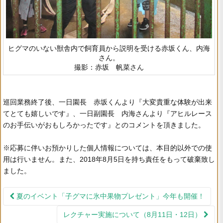
ヒグマのいない獣舎内で飼育員から説明を受ける赤坂くん、内海
さん。
撮影：赤坂 帆菜さん
巡回業務終了後、一日園長 赤坂くんより『大変貴重な体験が出来
てとても嬉しいです』、一日副園長 内海さんより『アヒルレース
のお手伝いがおもしろかったです』とのコメントを頂きました。
※応募に伴いお預かりした個人情報については、本目的以外での使
用は行いません。また、2018年8月5日を持ち責任をもって破棄致し
ました。
夏のイベント「子グマに氷中果物プレゼント」今年も開催！
投稿ナビゲーション
レクチャー実施について（8月11日・12日）