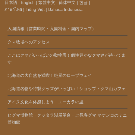
日本語
|
English
|
繁體中文
|
简体中文
|
한글
|
ภาษาไทย
|
Tiếng Việt
|
Bahasa Indonesia
入園情報（営業時間・入園料金・園内マップ）
クマ牧場へのアクセス
ここはクマがいっぱいの動物園！個性豊かなクマ達が待ってま
す
北海道の大自然を満喫！絶景のロープウェイ
北海道名物や特製グッズがいっぱい！ショップ・クマ山カフェ
アイヌ文化を体感しよう！ユーカラの里
ヒグマ博物館・クッタラ湖展望台・ご長寿グマ マケンコのミニ
博物館