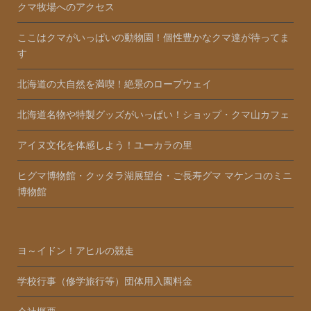
クマ牧場へのアクセス
ここはクマがいっぱいの動物園！個性豊かなクマ達が待ってま
す
北海道の大自然を満喫！絶景のロープウェイ
北海道名物や特製グッズがいっぱい！ショップ・クマ山カフェ
アイヌ文化を体感しよう！ユーカラの里
ヒグマ博物館・クッタラ湖展望台・ご長寿グマ マケンコのミニ
博物館
ヨ～イドン！アヒルの競走
学校行事（修学旅行等）団体用入園料金