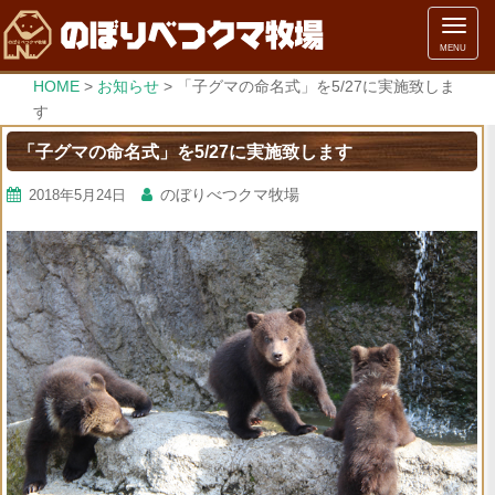
メ
MENU
ニ
ュ
HOME
>
お知らせ
>
「子グマの命名式」を5/27に実施致しま
ー
す
「子グマの命名式」を5/27に実施致します
のぼりべつクマ牧場
2018年5月24日