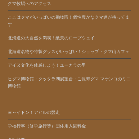
クマ牧場へのアクセス
ここはクマがいっぱいの動物園！個性豊かなクマ達が待ってま
す
北海道の大自然を満喫！絶景のロープウェイ
北海道名物や特製グッズがいっぱい！ショップ・クマ山カフェ
アイヌ文化を体感しよう！ユーカラの里
ヒグマ博物館・クッタラ湖展望台・ご長寿グマ マケンコのミニ
博物館
ヨ～イドン！アヒルの競走
学校行事（修学旅行等）団体用入園料金