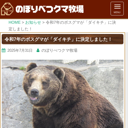
メ
MENU
ニ
ュ
HOME
>
お知らせ
>
令和7年のボスグマが「ダイキチ」に決
ー
定しました！
令和7年のボスグマが「ダイキチ」に決定しました！
のぼりべつクマ牧場
2025年7月31日