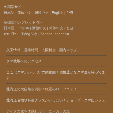
各国語サイト
日本語
|
简体中文
|
繁體中文
|
English
|
한글
各国語パンフレットPDF
日本語
|
English
|
繁體中文
|
简体中文
|
한글
|
ภาษาไทย
|
Tiếng Việt
|
Bahasa Indonesia
入園情報（営業時間・入園料金・園内マップ）
クマ牧場へのアクセス
ここはクマがいっぱいの動物園！個性豊かなクマ達が待ってま
す
北海道の大自然を満喫！絶景のロープウェイ
北海道名物や特製グッズがいっぱい！ショップ・クマ山カフェ
アイヌ文化を体感しよう！ユーカラの里