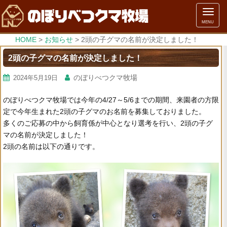
メ
MENU
ニ
ュ
HOME
>
お知らせ
>
2頭の子グマの名前が決定しました！
ー
2頭の子グマの名前が決定しました！
のぼりべつクマ牧場
2024年5月19日
のぼりべつクマ牧場では今年の4/27～5/6までの期間、来園者の方限
定で今年生まれた2頭の子グマのお名前を募集しておりました。
多くのご応募の中から飼育係が中心となり選考を行い、2頭の子グ
マの名前が決定しました！
2頭の名前は以下の通りです。