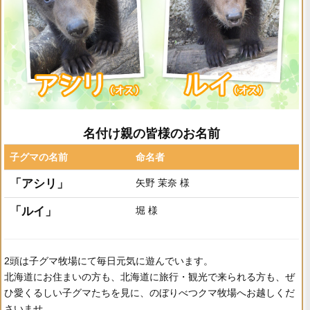
名付け親の皆様のお名前
子グマの名前
命名者
「アシリ」
矢野 茉奈 様
「ルイ」
堀 様
2頭は子グマ牧場にて毎日元気に遊んでいます。
北海道にお住まいの方も、北海道に旅行・観光で来られる方も、ぜ
ひ愛くるしい子グマたちを見に、のぼりべつクマ牧場へお越しくだ
さいませ。