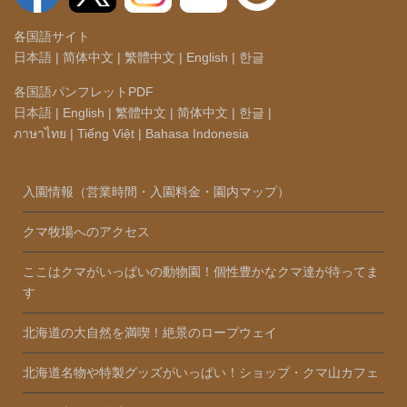
各国語サイト
日本語
|
简体中文
|
繁體中文
|
English
|
한글
各国語パンフレットPDF
日本語
|
English
|
繁體中文
|
简体中文
|
한글
|
ภาษาไทย
|
Tiếng Việt
|
Bahasa Indonesia
入園情報（営業時間・入園料金・園内マップ）
クマ牧場へのアクセス
ここはクマがいっぱいの動物園！個性豊かなクマ達が待ってま
す
北海道の大自然を満喫！絶景のロープウェイ
北海道名物や特製グッズがいっぱい！ショップ・クマ山カフェ