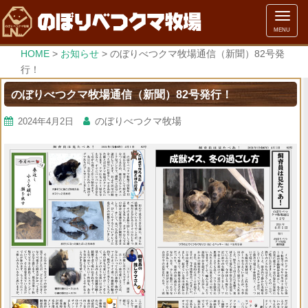
メ
MENU
ニ
ュ
HOME
>
お知らせ
>
のぼりべつクマ牧場通信（新聞）82号発
ー
行！
のぼりべつクマ牧場通信（新聞）82号発行！
のぼりべつクマ牧場
2024年4月2日