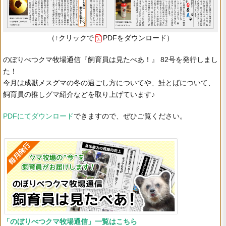
（↑クリックで
PDFをダウンロード）
のぼりべつクマ牧場通信『飼育員は見たべあ！』 82号を発行しまし
た！
今月は成獣メスグマの冬の過ごし方についてや、鮭とばについて、
飼育員の推しグマ紹介などを取り上げています♪
PDFにてダウンロード
できますので、ぜひご覧ください。
「のぼりべつクマ牧場通信」一覧はこちら