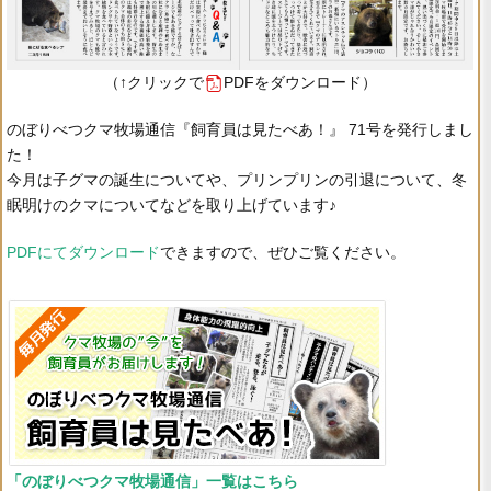
（↑クリックで
PDFをダウンロード）
のぼりべつクマ牧場通信『飼育員は見たべあ！』 71号を発行しまし
た！
今月は子グマの誕生についてや、プリンプリンの引退について、冬
眠明けのクマについてなどを取り上げています♪
PDFにてダウンロード
できますので、ぜひご覧ください。
「のぼりべつクマ牧場通信」一覧はこちら