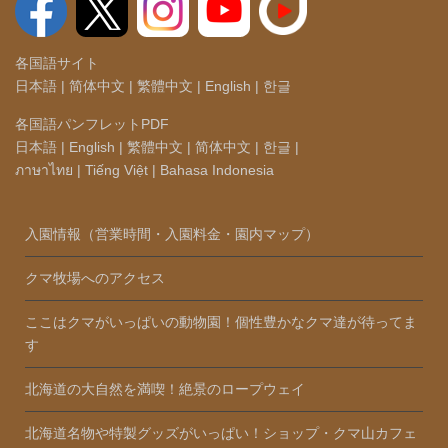
各国語サイト
日本語
|
简体中文
|
繁體中文
|
English
|
한글
各国語パンフレットPDF
日本語
|
English
|
繁體中文
|
简体中文
|
한글
|
ภาษาไทย
|
Tiếng Việt
|
Bahasa Indonesia
入園情報（営業時間・入園料金・園内マップ）
クマ牧場へのアクセス
ここはクマがいっぱいの動物園！個性豊かなクマ達が待ってま
す
北海道の大自然を満喫！絶景のロープウェイ
北海道名物や特製グッズがいっぱい！ショップ・クマ山カフェ