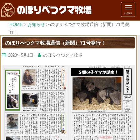
メ
MENU
ニ
ュ
HOME
>
お知らせ
>
のぼりべつクマ牧場通信（新聞）71号発
ー
行！
のぼりべつクマ牧場通信（新聞）71号発行！
のぼりべつクマ牧場
2023年5月1日