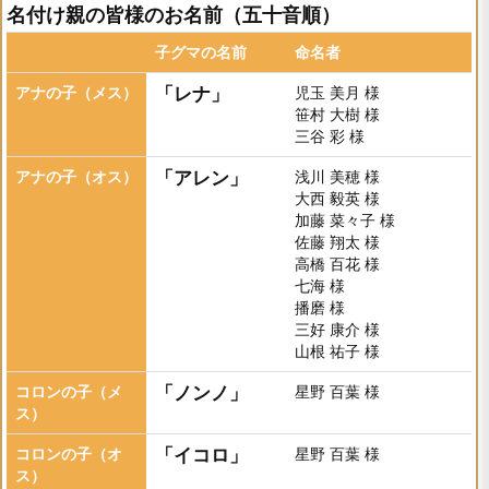
名付け親の皆様のお名前（五十音順）
子グマの名前
命名者
アナの子（メス）
「レナ」
児玉 美月 様
笹村 大樹 様
三谷 彩 様
アナの子（オス）
「アレン」
浅川 美穂 様
大西 毅英 様
加藤 菜々子 様
佐藤 翔太 様
高橋 百花 様
七海 様
播磨 様
三好 康介 様
山根 祐子 様
コロンの子（メ
「ノンノ」
星野 百葉 様
ス）
コロンの子（オ
「イコロ」
星野 百葉 様
ス）