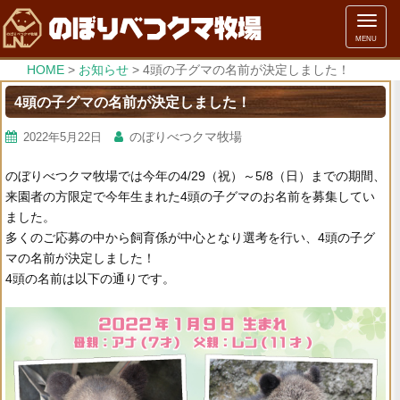
メ
MENU
ニ
ュ
HOME
>
お知らせ
>
4頭の子グマの名前が決定しました！
ー
4頭の子グマの名前が決定しました！
のぼりべつクマ牧場
2022年5月22日
のぼりべつクマ牧場では今年の4/29（祝）～5/8（日）までの期間、
来園者の方限定で今年生まれた4頭の子グマのお名前を募集してい
ました。
多くのご応募の中から飼育係が中心となり選考を行い、4頭の子グ
マの名前が決定しました！
4頭の名前は以下の通りです。