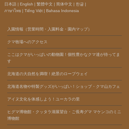
日本語
|
English
|
繁體中文
|
简体中文
|
한글
|
ภาษาไทย
|
Tiếng Việt
|
Bahasa Indonesia
入園情報（営業時間・入園料金・園内マップ）
クマ牧場へのアクセス
ここはクマがいっぱいの動物園！個性豊かなクマ達が待ってま
す
北海道の大自然を満喫！絶景のロープウェイ
北海道名物や特製グッズがいっぱい！ショップ・クマ山カフェ
アイヌ文化を体感しよう！ユーカラの里
ヒグマ博物館・クッタラ湖展望台・ご長寿グマ マケンコのミニ
博物館