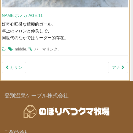
NAME:ホノカ AGE:11
好奇心旺盛な積極的ガール。
年上のマロンと仲良しで、
同世代のなかではリーダー的存在。
.
.
middle
パーマリンク
カリン
アナ
投稿ナビゲーション
登別温泉ケーブル株式会社
〒059-0551