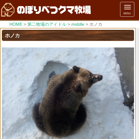
メ
MENU
ニ
ュ
HOME
>
第二牧場のアイドル
>
middle
>
ホノカ
ー
ホノカ