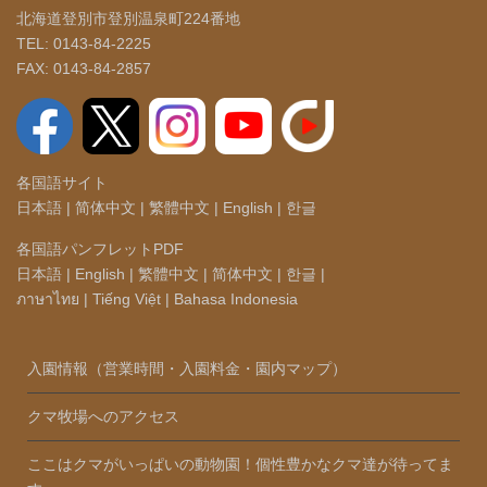
北海道登別市登別温泉町224番地
TEL: 0143-84-2225
FAX: 0143-84-2857
各国語サイト
日本語
|
简体中文
|
繁體中文
|
English
|
한글
各国語パンフレットPDF
日本語
|
English
|
繁體中文
|
简体中文
|
한글
|
ภาษาไทย
|
Tiếng Việt
|
Bahasa Indonesia
入園情報（営業時間・入園料金・園内マップ）
クマ牧場へのアクセス
ここはクマがいっぱいの動物園！個性豊かなクマ達が待ってま