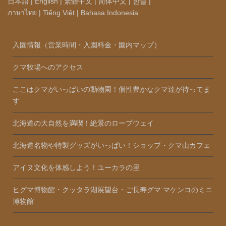
日本語
|
English
|
繁體中文
|
简体中文
|
한글
|
ภาษาไทย
|
Tiếng Việt
|
Bahasa Indonesia
入園情報（営業時間・入園料金・園内マップ）
クマ牧場へのアクセス
ここはクマがいっぱいの動物園！個性豊かなクマ達が待ってま
す
北海道の大自然を満喫！絶景のロープウェイ
北海道名物や特製グッズがいっぱい！ショップ・クマ山カフェ
アイヌ文化を体感しよう！ユーカラの里
ヒグマ博物館・クッタラ湖展望台・ご長寿グマ マケンコのミニ
博物館