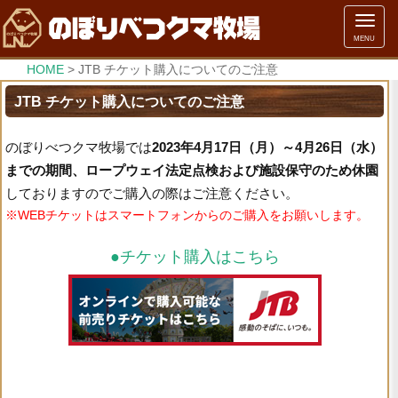
メ
MENU
ニ
ュ
HOME
>
JTB チケット購入についてのご注意
ー
JTB チケット購入についてのご注意
のぼりべつクマ牧場では
2023年4月17日（月）～4月26日（水）
までの期間、ロープウェイ法定点検および施設保守のため休園
しておりますのでご購入の際はご注意ください。
※WEBチケットはスマートフォンからのご購入をお願いします。
●チケット購入はこちら