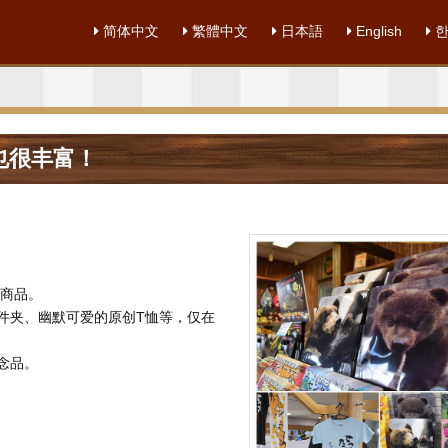
简体中文
繁體中文
日本語
English
한
馆也很丰富！
创商品。
件夹、幽默可爱的原创T恤等，仅在
念品。